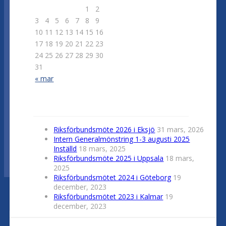
1
2
3
4
5
6
7
8
9
10
11
12
13
14
15
16
17
18
19
20
21
22
23
24
25
26
27
28
29
30
31
« mar
Nyheter
Riksförbundsmöte 2026 i Eksjö
31 mars, 2026
Intern Generalmönstring 1-3 augusti 2025
Inställd
18 mars, 2025
Riksförbundsmöte 2025 i Uppsala
18 mars,
2025
Riksförbundsmötet 2024 i Göteborg
19
december, 2023
Riksförbundsmötet 2023 i Kalmar
19
december, 2023