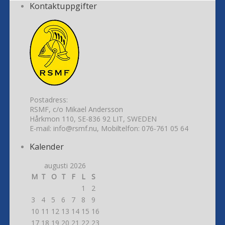
Kontaktuppgifter
Postadress:
RSMF, c/o Mikael Andersson
Hårkmon 110, SE-836 92 LIT, SWEDEN
E-mail: info@rsmf.nu, Mobiltelfon: 076-761 05 64
Kalender
augusti 2026
M
T
O
T
F
L
S
1
2
3
4
5
6
7
8
9
10
11
12
13
14
15
16
17
18
19
20
21
22
23