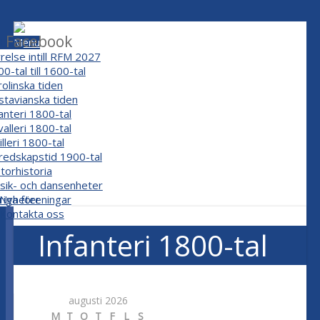
Facebook
Hem
Menu
relse intill RFM 2027
Om oss
adgar
neralmönstring
0-tal till 1600-tal
Projekt
Föreningar
olinska tiden
stavianska tiden
anteri 1800-tal
alleri 1800-tal
illeri 1800-tal
redskapstid 1900-tal
torhistoria
sik- och dansenheter
riga föreningar
Nyheter
Kontakta oss
Infanteri 1800-tal
augusti 2026
M
T
O
T
F
L
S