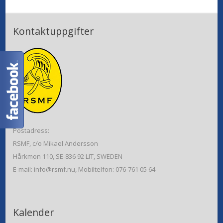
Kontaktuppgifter
Postadress:
RSMF, c/o Mikael Andersson
Hårkmon 110, SE-836 92 LIT, SWEDEN
E-mail: info@rsmf.nu, Mobiltelfon: 076-761 05 64
Kalender